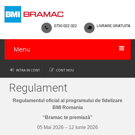
0730 022 022
LIVRARE GRATUITA
Menu
Acasa
INTRA IN CONT
CONT NOU
Catalog
Regulament
Termeni si conditii
Regulamentul oficial al programului de fidelizare
BMI Romania
Regulament
“Bramac te premiază”
05 Mai 2026 – 12 Iunie 2026