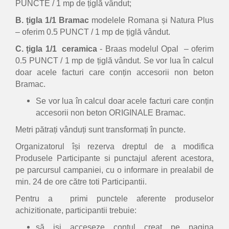
PUNCTE / 1 mp de țiglă vândut;
B. țigla 1/1 Bramac
modelele Romana și Natura Plus
– oferim 0.5 PUNCT / 1 mp de țiglă vândut.
C. țigla 1/1 ceramica
- Braas modelul Opal – oferim
0.5 PUNCT / 1 mp de țiglă vândut. Se vor lua în calcul
doar acele facturi care conțin accesorii non beton
Bramac.
Se vor lua în calcul doar acele facturi care conțin
accesorii non beton ORIGINALE Bramac.
Metri pătrați vânduți sunt transformați în puncte.
Organizatorul își rezerva dreptul de a modifica
Produsele Participante si punctajul aferent acestora,
pe parcursul campaniei, cu o informare in prealabil de
min. 24 de ore către toti Participantii.
Pentru a primi punctele aferente produselor
achizitionate, participantii trebuie:
să isi acceseze contul creat pe pagina