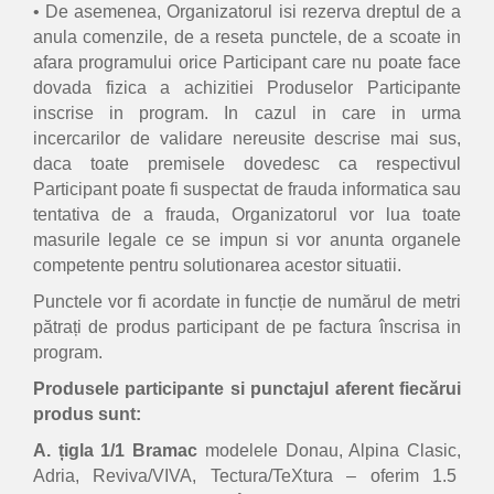
• De asemenea, Organizatorul isi rezerva dreptul de a
anula comenzile, de a reseta punctele, de a scoate in
afara programului orice Participant care nu poate face
dovada fizica a achizitiei Produselor Participante
inscrise in program. In cazul in care in urma
incercarilor de validare nereusite descrise mai sus,
daca toate premisele dovedesc ca respectivul
Participant poate fi suspectat de frauda informatica sau
tentativa de a frauda, Organizatorul vor lua toate
masurile legale ce se impun si vor anunta organele
competente pentru solutionarea acestor situatii.
Punctele vor fi acordate in funcție de numărul de metri
pătrați de produs participant de pe factura înscrisa in
program.
Produsele participante si punctajul aferent fiecărui
produs sunt:
A. țigla 1/1 Bramac
modelele Donau, Alpina Clasic,
Adria, Reviva/VIVA, Tectura/TeXtura – oferim 1.5