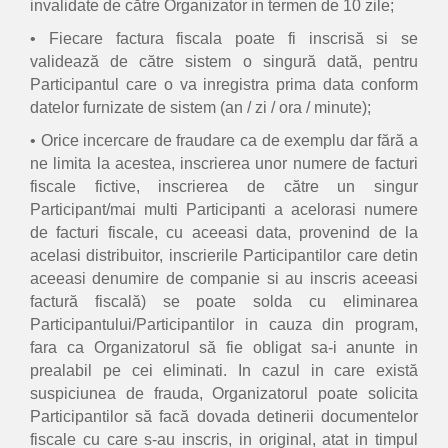
invalidate de către Organizator in termen de 10 zile;
• Fiecare factura fiscala poate fi inscrisă si se
validează de către sistem o singură dată, pentru
Participantul care o va inregistra prima data conform
datelor furnizate de sistem (an / zi / ora / minute);
• Orice incercare de fraudare ca de exemplu dar fără a
ne limita la acestea, inscrierea unor numere de facturi
fiscale fictive, inscrierea de către un singur
Participant/mai multi Participanti a acelorasi numere
de facturi fiscale, cu aceeasi data, provenind de la
acelasi distribuitor, inscrierile Participantilor care detin
aceeasi denumire de companie si au inscris aceeasi
factură fiscală) se poate solda cu eliminarea
Participantului/Participantilor in cauza din program,
fara ca Organizatorul să fie obligat sa-i anunte in
prealabil pe cei eliminati. In cazul in care există
suspiciunea de frauda, Organizatorul poate solicita
Participantilor să facă dovada detinerii documentelor
fiscale cu care s-au inscris, in original, atat in timpul