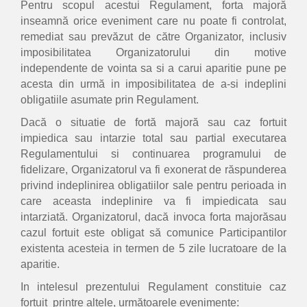
Pentru scopul acestui Regulament, forta majoră
inseamnă orice eveniment care nu poate fi controlat,
remediat sau prevăzut de către Organizator, inclusiv
imposibilitatea Organizatorului din motive
independente de vointa sa si a carui aparitie pune pe
acesta din urmă in imposibilitatea de a-si indeplini
obligatiile asumate prin Regulament.
Dacă o situatie de fortă majoră sau caz fortuit
impiedica sau intarzie total sau partial executarea
Regulamentului si continuarea programului de
fidelizare, Organizatorul va fi exonerat de răspunderea
privind indeplinirea obligatiilor sale pentru perioada in
care aceasta indeplinire va fi impiedicata sau
intarziată. Organizatorul, dacă invoca forta majorăsau
cazul fortuit este obligat să comunice Participantilor
existenta acesteia in termen de 5 zile lucratoare de la
aparitie.
In intelesul prezentului Regulament constituie caz
fortuit printre altele, următoarele evenimente: