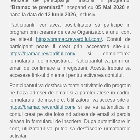
realizate de participanții inscrisi in programul
“Bramac te premiază”
incepand cu
05 Mai 2026
si
pana la data de
12 Iunie 2026,
inclusiv.
Participantii vor avea posibilitatea să participe in
program prin crearea de catre Organizator, a unui cont
pe site-ul
https://bramac.rewardiful.com/
. Contul de
participant poate fi creat prin accesarea site-ului
https://bramac.rewardiful.com/
si completarea
formularului de inregistrare. Participantul va primi un
email de confirmare a inregistrarii. Acesta trebuie sa
acceseze link-ul din email pentru activarea contului.
Participantul va desfasura toate activitatile din program
pe baza adresei de email si a parolei alese in cadrul
formularului de inscriere. Utilizatorul va accesa site-ul
https://bramac.rewardiful.com/
si se va autentifica in
contul creat pe site folosind adresa de email si parola
aleasa in formularul de inscriere. Dupa autentificare in
cont, utilizatorul va putea să desfăsoare urmatoarele
activităi: