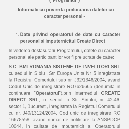
(“Programul”)
- Informatii cu privire la prelucrarea datelor cu
caracter personal -
Date privind operatorul de date cu caracter
personal si imputernicitul Create Direct
In vederea desfasurarii Programului, datele cu caracter
personal ale participantilor vor fi prelucrate de catre:
S.C. BMI ROMANIA SISTEME DE INVELITORI SRL
cu sediul in Sibiu , Str. Europa Unita Nr .5 inregistrata
la Registrul Comertului sub nr. J32/1346/2004, avand
Codul Unic de inregistrare RO7626665 (denumita in
continuare "
Operatorul
"),prin intermediul
CREATE
DIRECT SRL,
cu sediul in Str. Siriului, nr. 42-46,
sector 1, Bucuresti, inregistrata la Registrul Comertului
cu nr. J40/13124/2004, Cod unic de inregistrare RO
16678558, avand numar de notificare la ANSPDCP
10044, in calitate de imputernicit al Operatorului