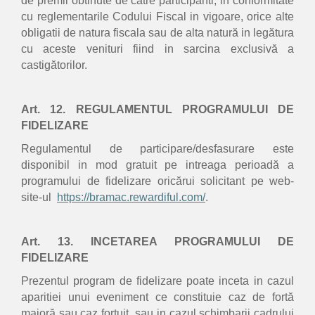
de premii obtinute de către participanti, in conformitate
cu reglementarile Codului Fiscal in vigoare, orice alte
obligatii de natura fiscala sau de alta natură in legătura
cu aceste venituri fiind in sarcina exclusivă a
castigătorilor.
Art. 12. REGULAMENTUL PROGRAMULUI DE
FIDELIZARE
Regulamentul de participare/desfasurare este
disponibil in mod gratuit pe intreaga perioadă a
programului de fidelizare oricărui solicitant pe web-
site-ul
https://bramac.rewardiful.com/
.
Art. 13. INCETAREA PROGRAMULUI DE
FIDELIZARE
Prezentul program de fidelizare poate inceta in cazul
aparitiei unui eveniment ce constituie caz de fortă
majoră sau caz fortuit sau in cazul schimbarii cadrului