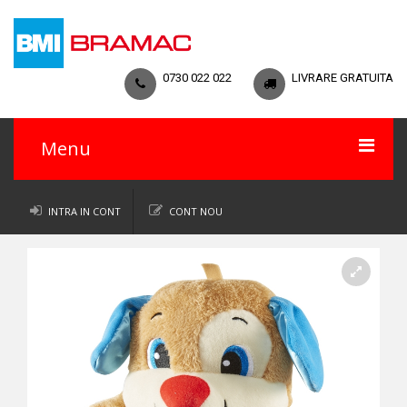
0730 022 022
LIVRARE GRATUITA
Menu
Acasa
INTRA IN CONT
CONT NOU
Catalog
Termeni si conditii
Regulament