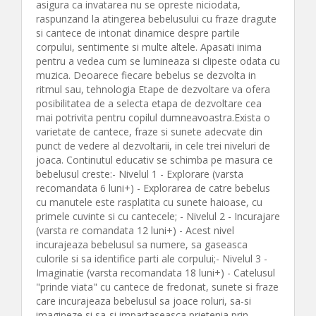
asigura ca invatarea nu se opreste niciodata,
raspunzand la atingerea bebelusului cu fraze dragute
si cantece de intonat dinamice despre partile
corpului, sentimente si multe altele. Apasati inima
pentru a vedea cum se lumineaza si clipeste odata cu
muzica. Deoarece fiecare bebelus se dezvolta in
ritmul sau, tehnologia Etape de dezvoltare va ofera
posibilitatea de a selecta etapa de dezvoltare cea
mai potrivita pentru copilul dumneavoastra.Exista o
varietate de cantece, fraze si sunete adecvate din
punct de vedere al dezvoltarii, in cele trei niveluri de
joaca. Continutul educativ se schimba pe masura ce
bebelusul creste:- Nivelul 1 - Explorare (varsta
recomandata 6 luni+) - Explorarea de catre bebelus
cu manutele este rasplatita cu sunete haioase, cu
primele cuvinte si cu cantecele; - Nivelul 2 - Incurajare
(varsta re comandata 12 luni+) - Acest nivel
incurajeaza bebelusul sa numere, sa gaseasca
culorile si sa identifice parti ale corpului;- Nivelul 3 -
Imaginatie (varsta recomandata 18 luni+) - Catelusul
"prinde viata" cu cantece de fredonat, sunete si fraze
care incurajeaza bebelusul sa joace roluri, sa-si
imagineze si sa-si impartaseasca prietenia prin