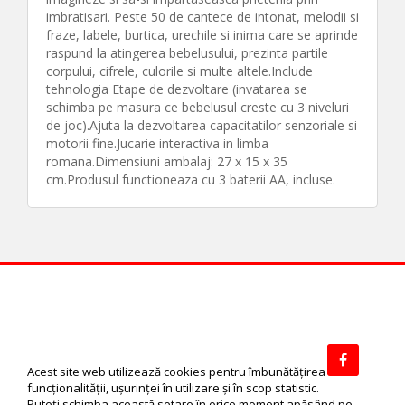
imbratisari. Peste 50 de cantece de intonat, melodii si
fraze, labele, burtica, urechile si inima care se aprinde
raspund la atingerea bebelusului, prezinta partile
corpului, cifrele, culorile si multe altele.Include
tehnologia Etape de dezvoltare (invatarea se
schimba pe masura ce bebelusul creste cu 3 niveluri
de joc).Ajuta la dezvoltarea capacitatilor senzoriale si
motorii fine.Jucarie interactiva in limba
romana.Dimensiuni ambalaj: 27 x 15 x 35
cm.Produsul functioneaza cu 3 baterii AA, incluse.
© 2026 Rewardiful software by Create Direct, All Rights Reserved
Facebo
Acest site web utilizează cookies pentru îmbunătăţirea
funcţionalităţii, uşurinţei în utilizare şi în scop statistic.
Puteţi schimba această setare în orice moment apăsând pe